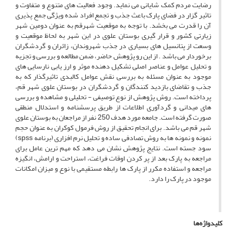
رضایت مردم کمک شایانی می نماید. وجود فعالیت های متنوع و متفاوت و
تاثیر گزار در فضای پارک باعث جذب و تجمع افراد شده ویژگی جمع پذیری
آن را قدرت می بخشد. با توجه به موقعیت شهرقم به عنوان دومین شهر
زیارتی کشور و قرار گیری بوستان علوی در این شهر به لحاظ موقعیت و
وسعت از پتانسیل های بسیاری در جذب شهروندان، زائران و گردشگران
برخوردار می باشد . از این رو پژوهش حاضر، ضمن مطالعه و بررسی و تجزیه
و تحلیل عوامل و عناصر اصلی تشکیل دهنده موثر و ارز یابی نارسایی های
موجود به عنوان مسئله به بررسی نقش عوامل کالبدی تاثیرگذار که به
جذب و تقاضای بازدید کنندگان و گردشگران در بوستان علوی شهر قم،
پرداخته است. روش پژوهش از نوع توصیفی - تحلیلی و مشاهده و بررسی
های میدانی و گردآوری اطلاعات از طریق پرسشنامه و استدلال منطقی
صورت گرفته است. جامعه مورد هدف 250 نفر از مراجعان به بوستان علوی
شهر قم می باشد. برای انجام تحقیق از روش فرمول کوکران به عنوان حجم
نمونه و نمونه ها به روش تصادفی ساده و تحلیل نرم افزاری (برنامه spss)
سود جسته است. نتایج پژوهش نشان می دهد که مهم ترین عامل برای
مراجعه به پارک بعد از پر کردن اوقات فراغت، استراحت و ارامش، انگیزه
مراجعه و استفاده مکرر از پارک ها رابطه مستقیمی با نوع و میزان امکانات
موجود در پارک را دارد.
کلیدواژه‌ها