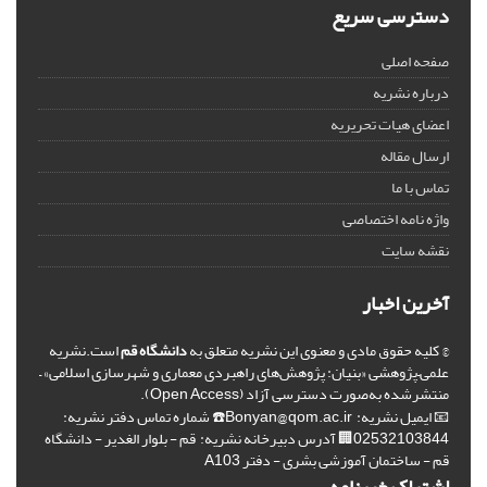
دسترسی سریع
صفحه اصلی
درباره نشریه
اعضای هیات تحریریه
ارسال مقاله
تماس با ما
واژه نامه اختصاصی
نقشه سایت
آخرین اخبار
© کلیه حقوق مادی و معنوی این نشریه متعلق به
دانشگاه قم
است.نشریه
علمی–پژوهشی «بنیان: پژوهش‌های راهبردی معماری و شهرسازی اسلامی» –
منتشرشده به‌صورت دسترسی آزاد (Open Access).
📧 ایمیل نشریه: Bonyan@qom.ac.ir☎️ شماره تماس دفتر نشریه:
02532103844🏢 آدرس دبیرخانه نشریه: قم - بلوار الغدیر - دانشگاه
قم - ساختمان آموزشی بشری - دفتر A103