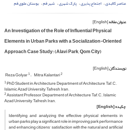
عناصر کالبدی
اجتماع پذیری
پارک شهری
شهر قم
بوستان علوی قم
عنوان مقاله
[English]
An Investigation of the Role of Influential Physical
Elements in Urban Parks with a Socialization-Oriented
Approach Case Study: (Alavi Park, Qom City)
نویسندگان
[English]
1
2
Reza Golyar
Mitra Kalantari
1
PhD Student in Architecture, Department of Architecture, Taf.C.,
Islamic Azad University, Tafresh, Iran.
2
Assistant Professor, Department of Architecture, Taf.C., Islamic
Azad University, Tafresh, Iran.
چکیده
[English]
Identifying and analyzing the effective physical elements in
urban parks play a significant role in improving park performance
and enhancing citizens’ satisfaction with the natural and artificial