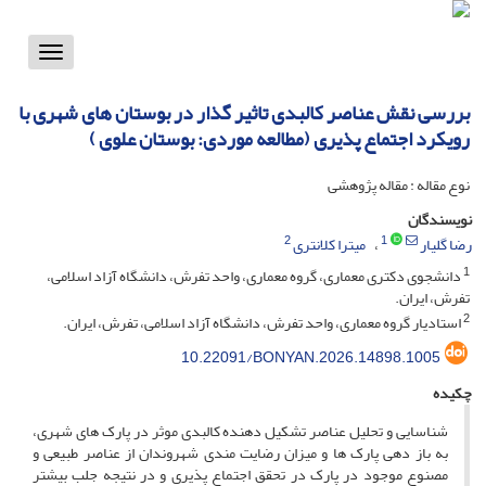
Toggle
vigation
بررسی نقش عناصر کالبدی تاثیر گذار در بوستان های شهری با
رویکرد اجتماع پذیری (مطالعه موردی: بوستان علوی )
نوع مقاله : مقاله پژوهشی
نویسندگان
2
1
رضا گلیار
میترا کلانتری
1
دانشجوی دکتری معماری، گروه معماری، واحد تفرش، دانشگاه آزاد اسلامی،
تفرش، ایران.
2
استادیار گروه معماری، واحد تفرش، دانشگاه آزاد اسلامی، تفرش، ایران.
10.22091/BONYAN.2026.14898.1005
چکیده
شناسایی و تحلیل عناصر تشکیل دهنده کالبدی موثر در پارک های شهری،
به باز دهی پارک ها و میزان رضایت مندی شهروندان از عناصر طبیعی و
مصنوع موجود در پارک در تحقق اجتماع پذیری و در نتیجه جلب بیشتر