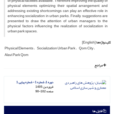
of physical facilities available. Therefore, improving the quality of
physical elements, optimizing their spatial arrangement, and
addressing existing shortcomings can play an effective role in
enhancing socialization in urban parks. Finally, suggestions are
presented to draw the attention of urban managers to the
physical factors influencing the realization of socialization in
urban park spaces.
کلیدواژه‌ها
[English]
Physical Elements
Socialization Urban Park
Qom City
Alavi Park Qom
مراجع
دوره 1، شماره 1 - شماره پیاپی 1
فروردین 1405
صفحه
90-102
فایل ها