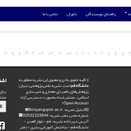
له
راهنمای نویسندگان
داوران
تماس با ما
چ
ح
خ
د
ذ
ر
ز
ژ
س
ش
ص
ض
ط
ظ
ع
غ
ف
اشت
© کلیه حقوق مادی و معنوی این نشریه متعلق به
دانشگاه قم
است.نشریه علمی–پژوهشی «بنیان:
برای
پژوهش‌های راهبردی معماری و شهرسازی
مشت
اسلامی» – منتشرشده به‌صورت دسترسی آزاد
(Open Access).
📧 ایمیل نشریه: Bonyan@qom.ac.ir☎️
شماره تماس دفتر نشریه: 02532103844🏢
آدرس دبیرخانه نشریه: قم - بلوار الغدیر -
دانشگاه قم - ساختمان آموزشی بشری - دفتر