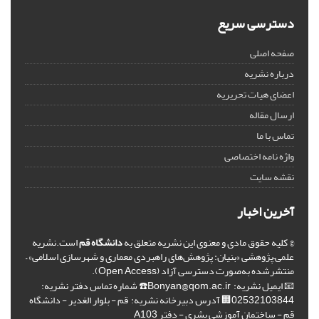
دسترسی سریع
صفحه اصلی
درباره نشریه
اعضای هیات تحریریه
ارسال مقاله
تماس با ما
واژه نامه اختصاصی
نقشه سایت
آخرین اخبار
© کلیه حقوق مادی و معنوی این نشریه متعلق به
دانشگاه قم
است.نشریه
علمی–پژوهشی «بنیان: پژوهش‌های راهبردی معماری و شهرسازی اسلامی» –
منتشرشده به‌صورت دسترسی آزاد (Open Access).
📧 ایمیل نشریه: Bonyan@qom.ac.ir☎️ شماره تماس دفتر نشریه:
02532103844🏢 آدرس دبیرخانه نشریه: قم - بلوار الغدیر - دانشگاه
قم - ساختمان آموزشی بشری - دفتر A103