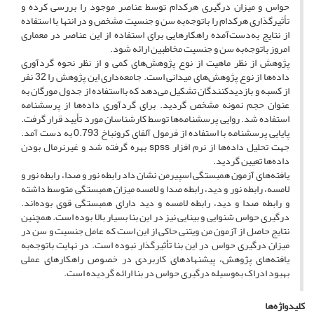
حواس و میزان درگیری هرکدام توسط عناصر موجود را بررسی کرده و
تأثیرگذاری هرکدام را باتوجه‌به سن و جنسیت مشخص و در انتها با استفاده
از نتایج به‌دست‌آمده راهکا‌رهایی برای استفاده از این عناصر در معماری
امروز باتوجه‌به سن و جنسیت مخاطبین ارائه شود.
پژوهش از نظر ماهیت از نوع پژوهش‌های کمی و از نظر نحوه گردآوری
داده‌ها از نوع پژوهش‌های میدانی است. جامعه‌داری این پژوهش را 32 نفر
از کسبه و بازدیدکنندگان تشکیل می‌دهد که بااستفاده از جدول مورگان به
عنوان حجم نمونه مشخص گردید. برای گردآوری داده‌ها از پرسشنامه
استفاده شد. روایی پرسشنامه‌ها توسط کارشناسان مورد تأیید قرار گرفت.
پایایی پرسشنامه با استفاده از فرمول آلفای کرونباخ 0.793 به دست آمد.
جهت تحلیل داده‌ها از نرم افزار spss بهره گرفته شد و غیر‌نرمال بودن
داده‌ها تعیین گردید.
یافته‌های آزمون همبستگی اسپیرمن نشان داد رابطه نور و صدا، رابطه نور و
لامسه، رابطه نور و دید، رابطه صدا و لامسه میزان همبستگی متوسط داشته
و رابطه صدا و دید، رابطه لامسه و دید دارای همبستگی قوی بوده‌اند.
درگیری حواس شنوایی و بینایی نیز در این بنا بسیار بالا بوده است. همچنین
نتایج حاصل از آزمون من ویتنی حاکی از این است که عامل جنسیت و سن در
میزان درگیری حواس در این بنا تأثیرگذار نبوده است. در نهایت باتوجه‌به
یافته‌های پژوهش، پیشنهادهای کاربردی در خصوص راهکارهای عملی
بهبود ادراک به‌وسیله درگیری حواس در بنا ارائه گردیده است.
کلیدواژه‌ها