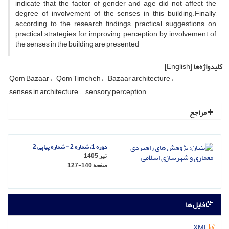
indicate that the factor of gender and age did not affect the
degree of involvement of the senses in this building.Finally,
according to the research findings, practical suggestions on
practical strategies for improving perception by involvement of
the senses in the building are presented
کلیدواژه‌ها
[English]
Qom Bazaar
Qom Timcheh
Bazaar architecture
senses in architecture
sensory perception
مراجع
دوره 1، شماره 2 - شماره پیاپی 2
تیر 1405
صفحه
127-140
فایل ها
XML