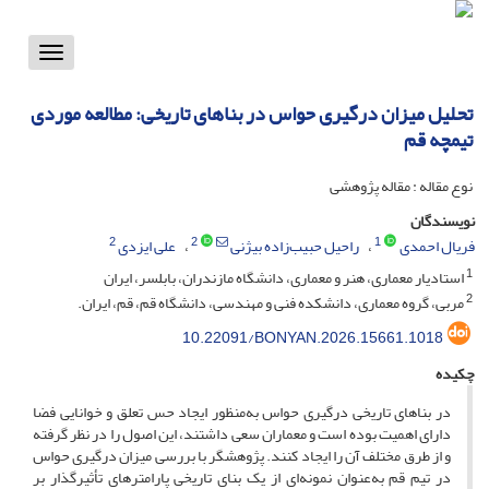
Toggle
vigation
تحلیل میزان درگیری حواس در بناهای تاریخی: مطالعه موردی
تیمچه قم
نوع مقاله : مقاله پژوهشی
نویسندگان
2
2
1
فریال احمدی
راحیل حبیب‌زاده بیژنی
علی ایزدی
1
استادیار معماری، هنر و معماری، دانشگاه مازندران، بابلسر، ایران
2
مربی، گروه معماری، دانشکده فنی و مهندسی، دانشگاه قم، قم، ایران.
10.22091/BONYAN.2026.15661.1018
چکیده
در بناهای تاریخی درگیری حواس به‌منظور ایجاد حس تعلق و خوانایی فضا
دارای اهمیت بوده است و معماران سعی داشتند، این اصول را در نظر گرفته
و از طرق مختلف آن را ایجاد کنند. پژوهشگر با بررسی میزان درگیری حواس
در تیم قم به‌عنوان نمونه‌ای از یک بنای تاریخی پارامترهای تأثیرگذار بر