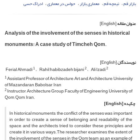
بازار قم
تیمچه قم
معماری بازار
حواس در معماری
ادراک حسی
عنوان مقاله
[English]
Analysis of the involvement of the senses in historical
monuments: A case study of Timcheh Qom.
نویسندگان
[English]
1
2
2
Ferial Ahmadi
Rahil habibzadeh bijani
Ali Izadi
1
Assistant Professor of Architecture, Art and Architecture, University
of Mazandaran, Babolsar, Iran
2
Instructor, Architecture Group, Faculty of Engineering, University of
Qom, Qom, Iran.
چکیده
[English]
In historical monuments, the conflict of the senses was important
in order to create a sense of belonging and readability of the
space, and the architects tried to consider these principles and
create it in various ways.The researcher examines the extent of
the involvement of the senses in the Qom team as an example of