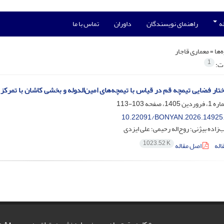
له
راهنمای نویسندگان
داوران
تماس با ما
‌ها =
معماری قاجار
1
ات:
تار فضایی تیمچه قم در قیاس با تیمچه‌های امین‌الدوله و بخشی کاشان با تمرک
103-113
10.22091/BONYAN.2026.14925
‌زاده بیژنی؛ روح‌اله رحیمی؛ علی ایزدی
1023.52 K
اله
اصل مقاله