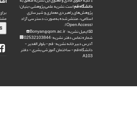
اشت
© کلیه حقوق مادی و معنوی این نشریه متعلق به
دانشگاه قم
است.نشریه علمی–پژوهشی «بنیان:
برای
پژوهش‌های راهبردی معماری و شهرسازی
مشت
اسلامی» – منتشرشده به‌صورت دسترسی آزاد
(Open Access).
📧 ایمیل نشریه: Bonyan@qom.ac.ir☎️
شماره تماس دفتر نشریه: 02532103844🏢
آدرس دبیرخانه نشریه: قم - بلوار الغدیر -
دانشگاه قم - ساختمان آموزشی بشری - دفتر
A103