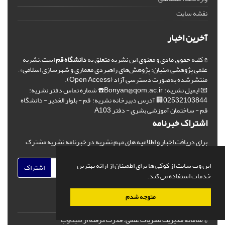
نقشه سایت
آخرین اخبار
© کلیه حقوق مادی و معنوی این نشریه متعلق به
دانشگاه قم
است.نشریه
علمی–پژوهشی «بنیان: پژوهش‌های راهبردی معماری و شهرسازی اسلامی» –
منتشرشده به‌صورت دسترسی آزاد (Open Access).
📧 ایمیل نشریه: Bonyan@qom.ac.ir☎️ شماره تماس دفتر نشریه:
02532103844🏢 آدرس دبیرخانه نشریه: قم - بلوار الغدیر - دانشگاه
قم - ساختمان آموزشی بشری - دفتر A103
اشتراک خبرنامه
برای دریافت اخبار و اطلاعیه های مهم نشریه در خبرنامه نشریه مشترک
شوید.
این وب سایت از کوکی ها برای اطمینان از ارائه بهترین
اشتراک
خدمات استفاده می کند.
متوجه شدم
© سامانه مدیریت نشریات علمی.
قدرت گرفته از
سیناوب