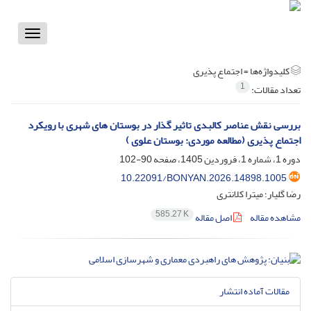
Toggle
vigation
کلیدواژه‌ها =
اجتماع پذیری
1
تعداد مقالات:
بررسی نقش عناصر کالبدی تاثیر گذار در بوستان های شهری با رویکرد
اجتماع پذیری (مطالعه موردی: بوستان علوی )
دوره 1، شماره 1، فروردین 1405، صفحه
90-102
10.22091/BONYAN.2026.14898.1005
رضا گلیار؛ میترا کلانتری
585.27 K
مشاهده مقاله
اصل مقاله
مقالات آماده انتشار